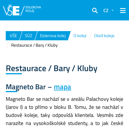
CZ
Hledat
VŠE
SÚZ
Eislerova kolej
O koleji
Okolí koleje
Restaurace / Bary / Kluby
Restaurace / Bary / Kluby
Magneto Bar –
mapa
Magneto Bar se nachází se v areálu Palachovy koleje
(Jarov I) a to přímo v bloku B. Tomu, že se nachází v
budově koleje, taky odpovídá klientela. Vesměs zde
narazíte na vysokoškolské studenty, a to jak české