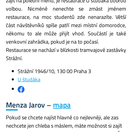
zajít na polední menu, je restaurace U študáka dobrou
volbou. Nicméně nenechte se zmást jménem
restaurace, na moc studentů zde nenarazíte. Větší
část návštěvníků spíše patří mezi místní domorodce,
někomu to ale může přijít vhod. Součástí je také
venkovní zahrádka, pokud je na to počasí.
Restaurace se nachází v blízkosti tramvajové zastávky
Strážní.
Strážní 1946/10, 130 00 Praha 3
U študáka
Menza Jarov –
mapa
Pokud se chcete najíst hlavně co nejlevněji, ale zas
nechcete jen chleba s máslem, máte možnost si zajít