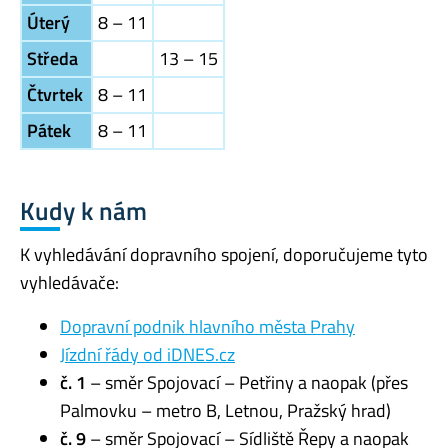
Úterý
8 – 11
Středa
13 – 15
Čtvrtek
8 – 11
Pátek
8 – 11
Kudy k nám
K vyhledávání dopravního spojení, doporučujeme tyto
vyhledávače:
Dopravní podnik hlavního města Prahy
Jízdní řády od iDNES.cz
č. 1
– směr Spojovací – Petřiny a naopak (přes
Palmovku – metro B, Letnou, Pražský hrad)
č. 9
– směr Spojovací – Sídliště Řepy a naopak