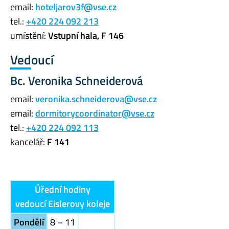
email:
hoteljarov3f@vse.cz
tel.:
+420 224 092 213
umístění:
Vstupní hala, F 146
Vedoucí
Bc. Veronika Schneiderová
email:
veronika.schneiderova@vse.cz
email:
dormitorycoordinator@vse.cz
tel.:
+420 224 092 113
kancelář:
F 141
Úřední hodiny
vedoucí Eislerovy koleje
Pondělí
8 – 11