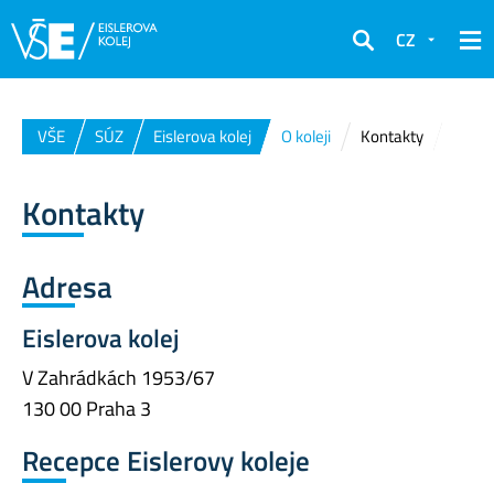
CZ
Hledat
VŠE
SÚZ
Eislerova kolej
O koleji
Kontakty
Kontakty
Adresa
Eislerova kolej
V Zahrádkách 1953/67
130 00 Praha 3
Recepce Eislerovy koleje