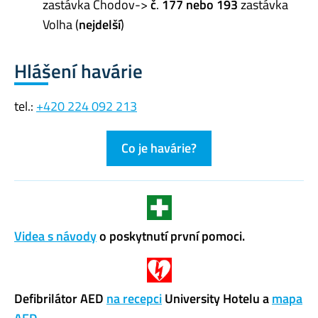
zastávka Chodov->
č
.
177 nebo 193
zastávka
Volha (
nejdelší
)
Hlášení havárie
tel.:
+420 224 092 213
Co je havárie?
Videa s návody
o poskytnutí první pomoci.
Defibrilátor AED
na recepci
University Hotelu a
mapa