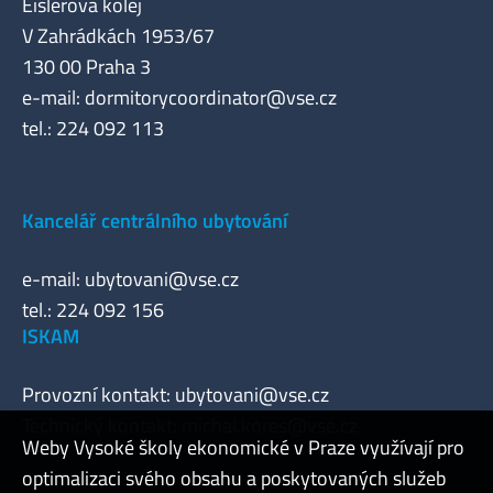
Eislerova kolej
V Zahrádkách 1953/67
130 00 Praha 3
e-mail:
dormitorycoordinator@vse.cz
tel.: 224 092 113
Kancelář centrálního ubytování
e-mail:
ubytovani@vse.cz
tel.: 224 092 156
ISKAM
Provozní kontakt:
ubytovani@vse.cz
Technický kontakt:
michal.kores@vse.cz
Weby Vysoké školy ekonomické v Praze využívají pro
optimalizaci svého obsahu a poskytovaných služeb