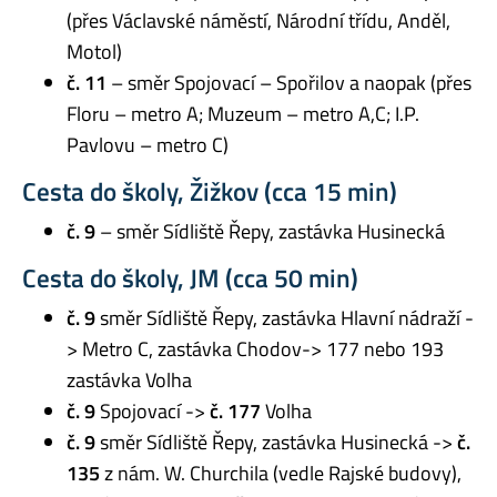
(přes Václavské náměstí, Národní třídu, Anděl,
Motol)
č. 11
– směr Spojovací – Spořilov a naopak (přes
Floru – metro A; Muzeum – metro A,C; I.P.
Pavlovu – metro C)
Cesta do školy, Žižkov (cca 15 min)
č. 9
– směr Sídliště Řepy, zastávka Husinecká
Cesta do školy, JM (cca 50 min)
č. 9
směr Sídliště Řepy, zastávka Hlavní nádraží -
> Metro C, zastávka Chodov-> 177 nebo 193
zastávka Volha
č. 9
Spojovací ->
č. 177
Volha
č. 9
směr Sídliště Řepy, zastávka Husinecká ->
č.
135
z nám. W. Churchila (vedle Rajské budovy),